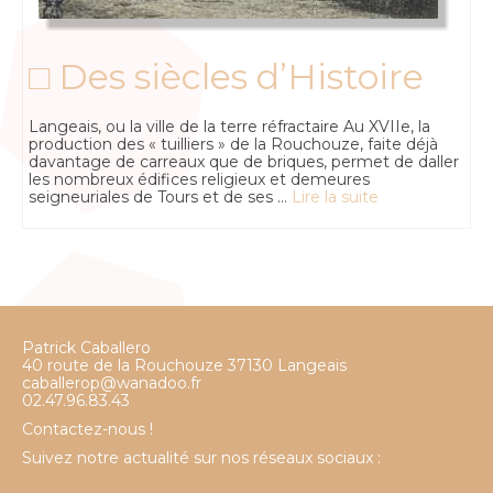
□ Des siècles d’Histoire
Langeais, ou la ville de la terre réfractaire Au XVIIe, la
production des « tuilliers » de la Rouchouze, faite déjà
davantage de carreaux que de briques, permet de daller
les nombreux édifices religieux et demeures
seigneuriales de Tours et de ses …
Lire la suite
Patrick Caballero
40 route de la Rouchouze 37130 Langeais
caballerop@wanadoo.fr
02.47.96.83.43
Contactez-nous !
Suivez notre actualité sur nos réseaux sociaux :