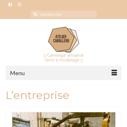
Rechercher :
□ Carrelage artisanal
Terre à modelage □
Menu
L’entreprise