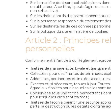
Sur la manière dont sont collectées leurs don
un utilisateur. À ce titre, il peut s’agir : de 
non-exhaustive) ;
Sur les droits dont ils disposent concernant ce
Sur la personne responsable du traitement des 
Sur les destinataires de ces données personnell
Sur la politique du site en matière de cookies.
Article 2 : Principes r
personnelles
Conformément à l’article 5 du Règlement europée
Traitées de manière licite, loyale et transpare
Collectées pour des finalités déterminées, expl
Adéquates, pertinentes et limitées à ce qui est 
Exactes et, si nécessaire, tenues à jour. Toute
égard aux finalités pour lesquelles elles sont tr
Conservées sous une forme permettant l’identi
pour lesquelles elles sont traitées ;
Traitées de façon à garantir une sécurité approp
perte, la destruction ou les dégâts d’origine a