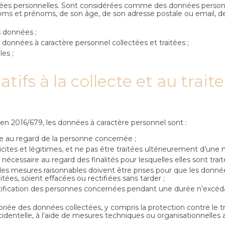
nées personnelles. Sont considérées comme des données personne
ses noms et prénoms, de son âge, de son adresse postale ou email, d
s données ;
données à caractère personnel collectées et traitées ;
es ;
elatifs à la collecte et au tr
n 2016/679, les données à caractère personnel sont :
nte au regard de la personne concernée ;
icites et légitimes, et ne pas être traitées ultérieurement d’une 
nécessaire au regard des finalités pour lesquelles elles sont trait
s les mesures raisonnables doivent être prises pour que les donné
aitées, soient effacées ou rectifiées sans tarder ;
fication des personnes concernées pendant une durée n’excédant
riée des données collectées, y compris la protection contre le tra
ccidentelle, à l’aide de mesures techniques ou organisationnelles 