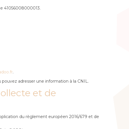
t le 41056008000013.
doo.fr
.
us pouvez adresser une information à la CNIL.
collecte et de
 application du règlement européen 2016/679 et de