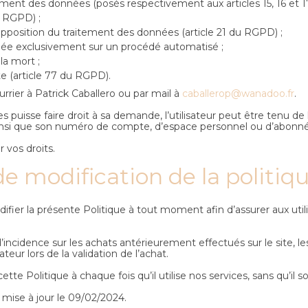
facement des données (posés respectivement aux articles 15, 16 et 
u RGPD) ;
l’opposition du traitement des données (article 21 du RGPD) ;
ondée exclusivement sur un procédé automatisé ;
la mort ;
te (article 77 du RGPD).
urrier à Patrick Caballero ou par mail à
caballerop@wanadoo.fr
.
 puisse faire droit à sa demande, l’utilisateur peut être tenu de
insi que son numéro de compte, d’espace personnel ou d’abonné
 vos droits.
 de modification de la politiq
difier la présente Politique à tout moment afin d’assurer aux util
’incidence sur les achats antérieurement effectués sur le site, l
teur lors de la validation de l’achat.
ette Politique à chaque fois qu’il utilise nos services, sans qu’il 
 mise à jour le 09/02/2024.