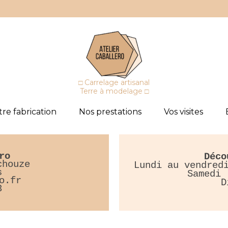
□ Carrelage artisanal
Terre à modelage □
re fabrication
Nos prestations
Vos visites
ro
Déco
chouze
Lundi au vendre
s
Samedi
o.fr
D
3